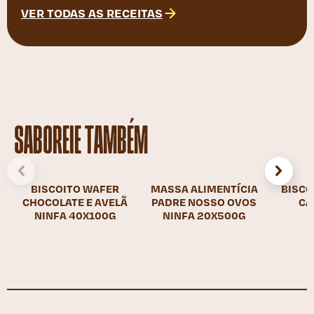
VER TODAS AS RECEITAS
SABOREIE TAMBÉM
BISCOITO WAFER
MASSA ALIMENTÍCIA
BISCO
CHOCOLATE E AVELÃ
PADRE NOSSO OVOS
CA
NINFA 40X100G
NINFA 20X500G