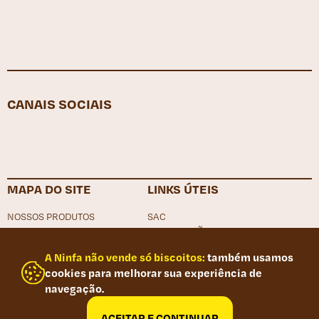
CANAIS SOCIAIS
Facebook
Instagram
YouTube
LinkedIn
MAPA DO SITE
LINKS ÚTEIS
NOSSOS PRODUTOS
SAC
NOSSAS RECEITAS
LOCALIZAÇÃO
NINFA ALIMENTOS
TRABALHE CONOSCO
A Ninfa não vende só biscoitos:
também usamos
NINFA
CANAL DE DENÚNCIA
cookies para melhorar sua experiência de
CONTATO
POLÍTICA DE PRIVACIDADE
navegação.
FAQ
PORTAL DO TRABALHADOR
RELATÓRIO DE IGUALDADE SALARIAL
ACEITAR E CONTINUAR