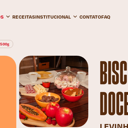
OS
RECEITAS
INSTITUCIONAL
CONTATO
FAQ
x500g
BISC
DOCE
LEVINH