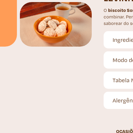
biscoito So
O
combinar. Pe
saborear do se
Ingredi
Modo d
Tabela 
Alergên
OCASIÕ