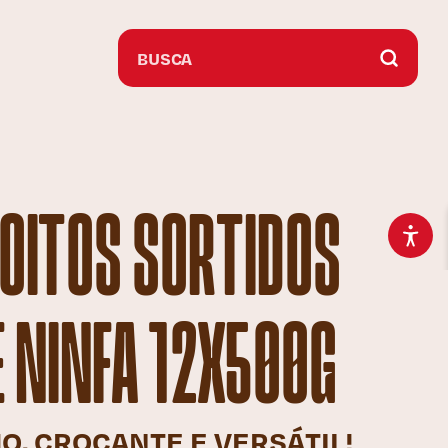
OITOS SORTIDOS
 NINFA 12X500G
O, CROCANTE E VERSÁTIL!