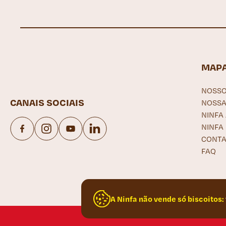
MAPA
NOSSO
CANAIS SOCIAIS
NOSSA
NINFA
NINFA
CONTA
Facebook
Instagram
YouTube
LinkedIn
FAQ
A Ninfa não vende só biscoitos: