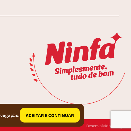
ACEITAR E CONTINUAR
avegação.
Desenvolvido por