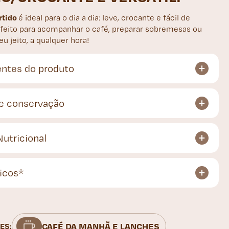
rtido
é ideal para o dia a dia: leve, crocante e fácil de
rfeito para acompanhar o café, preparar sobremesas ou
u jeito, a qualquer hora!
entes do produto
e conservação
Nutricional
icos*
CAFÉ DA MANHÃ E LANCHES
ES: