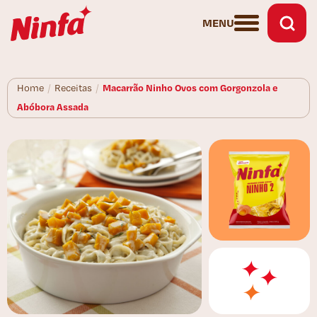
MENU
Macarrão Ninho Ovos com Gorgonzola e
Home
/
Receitas
/
Abóbora Assada