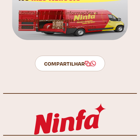
Confira as principais informações e
embalagens disponíveis
para
comercialização no ramo varejista.
COMPARTILHAR