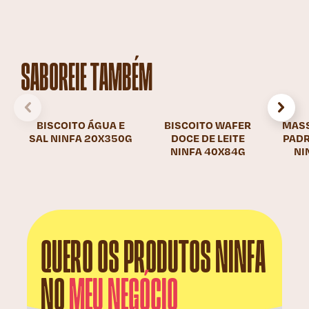
SABOREIE TAMBÉM
BISCOITO ÁGUA E
BISCOITO WAFER
MASS
SAL NINFA 20X350G
DOCE DE LEITE
PADR
NINFA 40X84G
NI
QUERO OS PRODUTOS NINFA
NO
MEU NEGÓCIO