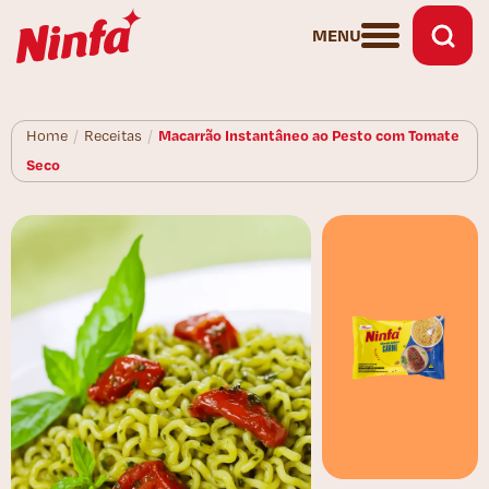
MENU
Macarrão Instantâneo ao Pesto com Tomate
Home
/
Receitas
/
Seco