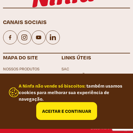
CANAIS SOCIAIS
Facebook
Instagram
YouTube
LinkedIn
MAPA DO SITE
LINKS ÚTEIS
NOSSOS PRODUTOS
SAC
NOSSAS RECEITAS
LOCALIZAÇÃO
NINFA ALIMENTOS
TRABALHE CONOSCO
A Ninfa não vende só biscoitos:
também usamos
NINFA
CANAL DE DENÚNCIA
cookies para melhorar sua experiência de
CONTATO
POLÍTICA DE PRIVACIDADE
navegação.
FAQ
PORTAL DO TRABALHADOR
RELATÓRIO DE IGUALDADE SALARIAL
ACEITAR E CONTINUAR
Desenvolvido por