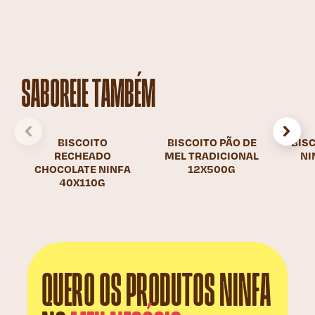
SABOREIE TAMBÉM
BISCOITO
BISCOITO PÃO DE
BIS
RECHEADO
MEL TRADICIONAL
NI
CHOCOLATE NINFA
12X500G
40X110G
QUERO OS PRODUTOS NINFA