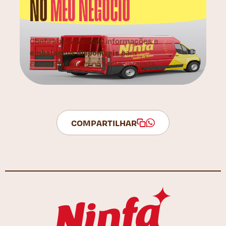
NO
MEU NEGÓCIO
Confira as principais informações e
embalagens disponíveis
para
comercialização no ramo varejista.
COMPARTILHAR