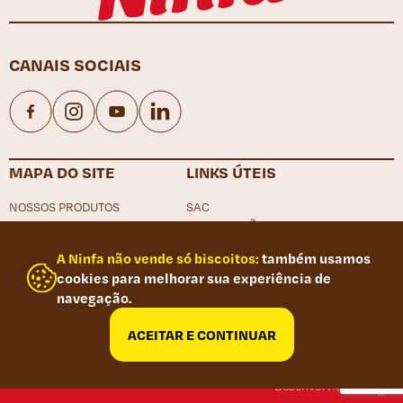
CANAIS SOCIAIS
Facebook
Instagram
YouTube
LinkedIn
MAPA DO SITE
LINKS ÚTEIS
NOSSOS PRODUTOS
SAC
NOSSAS RECEITAS
LOCALIZAÇÃO
NINFA ALIMENTOS
TRABALHE CONOSCO
A Ninfa não vende só biscoitos:
também usamos
NINFA
CANAL DE DENÚNCIA
cookies para melhorar sua experiência de
CONTATO
POLÍTICA DE PRIVACIDADE
navegação.
FAQ
PORTAL DO TRABALHADOR
RELATÓRIO DE IGUALDADE SALARIAL
ACEITAR E CONTINUAR
Desenvolvido por