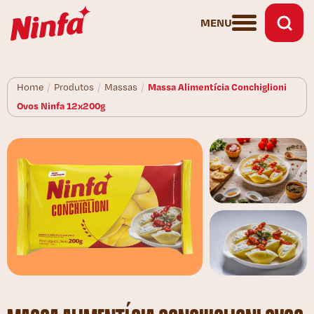
MENU
Massa Alimentícia Conchiglioni
Home
/
Produtos
/
Massas
/
Ovos Ninfa 12x200g