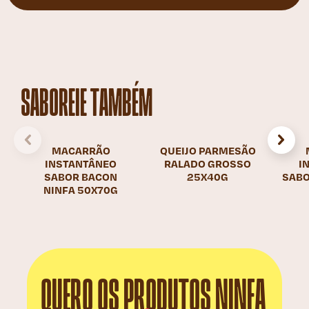
SABOREIE TAMBÉM
MACARRÃO
QUEIJO PARMESÃO
INSTANTÂNEO
RALADO GROSSO
I
SABOR BACON
25X40G
SABO
NINFA 50X70G
QUERO OS PRODUTOS NINFA