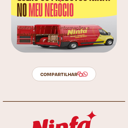
NO
MEU NEGÓCIO
Confira as principais informações e
embalagens disponíveis
para
comercialização no ramo varejista.
COMPARTILHAR