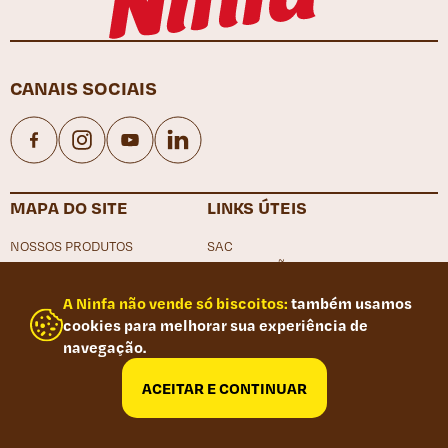
CANAIS SOCIAIS
Facebook
Instagram
YouTube
LinkedIn
MAPA DO SITE
LINKS ÚTEIS
NOSSOS PRODUTOS
SAC
NOSSAS RECEITAS
LOCALIZAÇÃO
NINFA ALIMENTOS
TRABALHE CONOSCO
A Ninfa não vende só biscoitos:
também usamos
NINFA
CANAL DE DENÚNCIA
cookies para melhorar sua experiência de
CONTATO
POLÍTICA DE PRIVACIDADE
navegação.
FAQ
PORTAL DO TRABALHADOR
RELATÓRIO DE IGUALDADE SALARIAL
ACEITAR E CONTINUAR
Desenvolvido por