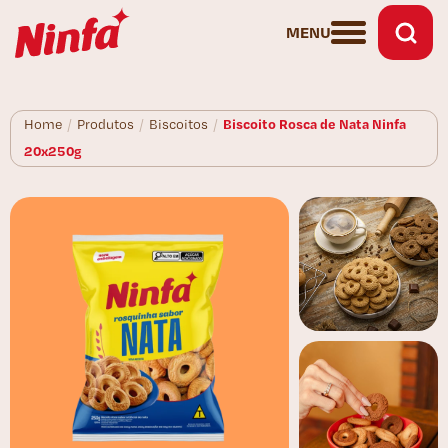
MENU
Biscoito Rosca de Nata Ninfa
Home
/
Produtos
/
Biscoitos
/
20x250g