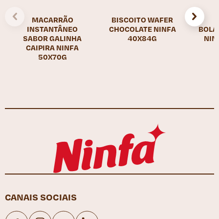
MACARRÃO
BISCOITO WAFER
INSTANTÂNEO
CHOCOLATE NINFA
BOLA
SABOR GALINHA
40X84G
NIN
CAIPIRA NINFA
50X70G
CANAIS SOCIAIS