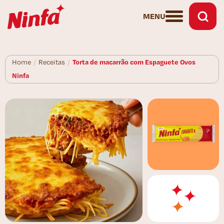
MENU
Torta de macarrão com Espaguete Ovos
Home
/
Receitas
/
Ninfa