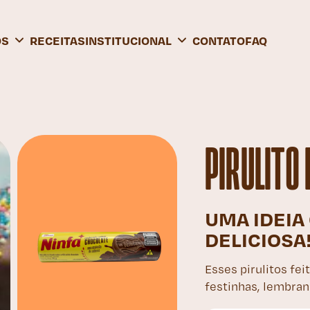
OS
RECEITAS
INSTITUCIONAL
CONTATO
FAQ
PIRULITO
UMA IDEIA 
DELICIOSA
Esses pirulitos fe
festinhas, lembra