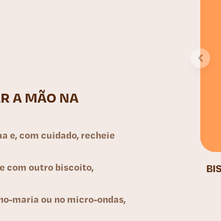
R A MÃO NA
a e, com cuidado, recheie
e com outro biscoito,
BI
nho-maria ou no micro-ondas,