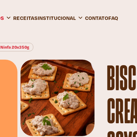
OS
RECEITAS
INSTITUCIONAL
CONTATO
FAQ
 Ninfa 20x350g
BISC
CRE