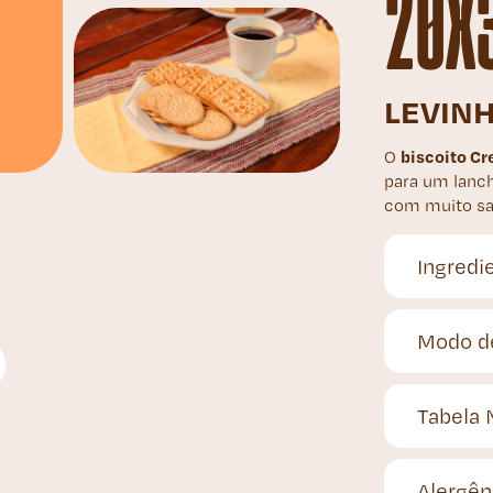
20X
LEVINH
biscoito C
O
para um lanch
com muito sa
Ingredi
Modo d
Tabela 
Alergên