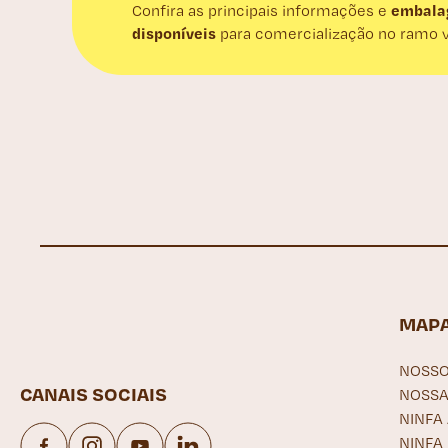
embala
Confira as principais informações e
disponíveis
para comercialização no ramo va
MAPA
NOSSO
CANAIS SOCIAIS
NOSSA
NINFA
NINFA