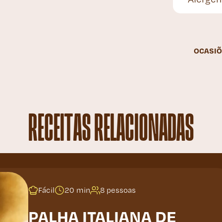
OCASIÕ
RECEITAS RELACIONADAS
Fácil
20 min
8 pessoas
PALHA ITALIANA DE