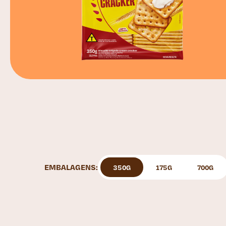
EMBALAGENS:
350G
175G
700G